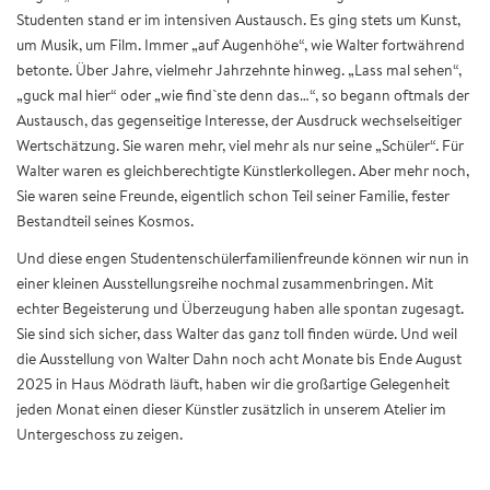
Studenten stand er im intensiven Austausch. Es ging stets um Kunst,
um Musik, um Film. Immer „auf Augenhöhe“, wie Walter fortwährend
betonte. Über Jahre, vielmehr Jahrzehnte hinweg. „Lass mal sehen“,
„guck mal hier“ oder „wie find`ste denn das…“, so begann oftmals der
Austausch, das gegenseitige Interesse, der Ausdruck wechselseitiger
Wertschätzung. Sie waren mehr, viel mehr als nur seine „Schüler“. Für
Walter waren es gleichberechtigte Künstlerkollegen. Aber mehr noch,
Sie waren seine Freunde, eigentlich schon Teil seiner Familie, fester
Bestandteil seines Kosmos.
Und diese engen Studentenschülerfamilienfreunde können wir nun in
einer kleinen Ausstellungsreihe nochmal zusammenbringen. Mit
echter Begeisterung und Überzeugung haben alle spontan zugesagt.
Sie sind sich sicher, dass Walter das ganz toll finden würde. Und weil
die Ausstellung von Walter Dahn noch acht Monate bis Ende August
2025 in Haus Mödrath läuft, haben wir die großartige Gelegenheit
jeden Monat einen dieser Künstler zusätzlich in unserem Atelier im
Untergeschoss zu zeigen.