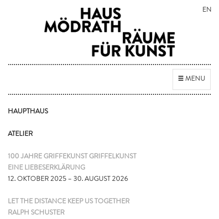
EN
Toggle
MENU
navigation
HAUPTHAUS
ATELIER
100 JAHRE GRIFFEKUNST GRIFFELKUNST
EINE LIEBESERKLÄRUNG
12. OKTOBER 2025 – 30. AUGUST 2026
LET THE DISTANCE KEEP US TOGETHER
RALPH SCHUSTER