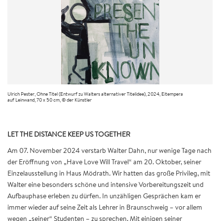
Ulrich Pester, Ohne Titel (Entwurf zu Walters alternativer Titelidee), 2024, Eitempera
auf Leinwand, 70 x 50 cm, © der Künstler
LET THE DISTANCE KEEP US TOGETHER
Am 07. November 2024 verstarb Walter Dahn, nur wenige Tage nach
der Eröffnung von „Have Love Will Travel“ am 20. Oktober, seiner
Einzelausstellung in Haus Mödrath. Wir hatten das große Privileg, mit
Walter eine besonders schöne und intensive Vorbereitungszeit und
Aufbauphase erleben zu dürfen. In unzähligen Gesprächen kam er
immer wieder auf seine Zeit als Lehrer in Braunschweig – vor allem
wegen „seiner“ Studenten – zu sprechen. Mit einigen seiner