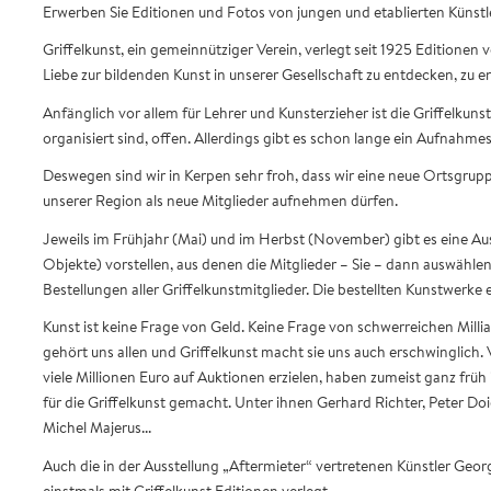
Erwerben Sie Editionen und Fotos von jungen und etablierten Künstl
Griffelkunst, ein gemeinnütziger Verein, verlegt seit 1925 Editionen
Liebe zur bildenden Kunst in unserer Gesellschaft zu entdecken, zu e
Anfänglich vor allem für Lehrer und Kunsterzieher ist die Griffelkuns
organisiert sind, offen. Allerdings gibt es schon lange ein Aufnahme
Deswegen sind wir in Kerpen sehr froh, dass wir eine neue Ortsgrup
unserer Region als neue Mitglieder aufnehmen dürfen.
Jeweils im Frühjahr (Mai) und im Herbst (November) gibt es eine Auss
Objekte) vorstellen, aus denen die Mitglieder – Sie – dann auswählen
Bestellungen aller Griffelkunstmitglieder. Die bestellten Kunstwerke
Kunst ist keine Frage von Geld. Keine Frage von schwerreichen Millia
gehört uns allen und Griffelkunst macht sie uns auch erschwinglich
viele Millionen Euro auf Auktionen erzielen, haben zumeist ganz früh 
für die Griffelkunst gemacht. Unter ihnen Gerhard Richter, Peter D
Michel Majerus...
Auch die in der Ausstellung „Aftermieter“ vertretenen Künstler Ge