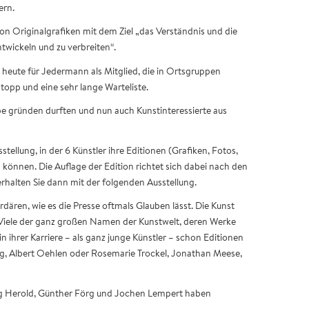
ern.
 von Originalgrafiken mit dem Ziel „das Verständnis und die
ntwickeln und zu verbreiten“.
t heute für Jedermann als Mitglied, die in Ortsgruppen
stopp und eine sehr lange Warteliste.
pe gründen durften und nun auch Kunstinteressierte aus
tellung, in der 6 Künstler ihre Editionen (Grafiken, Fotos,
 können. Die Auflage der Edition richtet sich dabei nach den
 erhalten Sie dann mit der folgenden Ausstellung.
rdären, wie es die Presse oftmals Glauben lässt. Die Kunst
. Viele der ganz großen Namen der Kunstwelt, deren Werke
in ihrer Karriere – als ganz junge Künstler – schon Editionen
oig, Albert Oehlen oder Rosemarie Trockel, Jonathan Meese,
org Herold, Günther Förg und Jochen Lempert haben